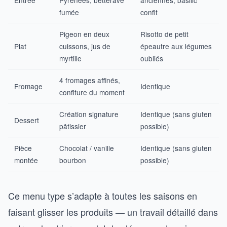
Entrée
Pyrénées, betterave
anciennes, basilic
fumée
confit
Pigeon en deux
Risotto de petit
Plat
cuissons, jus de
épeautre aux légumes
myrtille
oubliés
4 fromages affinés,
Fromage
Identique
confiture du moment
Création signature
Identique (sans gluten
Dessert
pâtissier
possible)
Pièce
Chocolat / vanille
Identique (sans gluten
montée
bourbon
possible)
Ce menu type s’adapte à toutes les saisons en
faisant glisser les produits — un travail détaillé dans