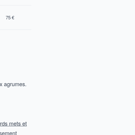
75 €
ux agrumes.
.
ords mets et
usement