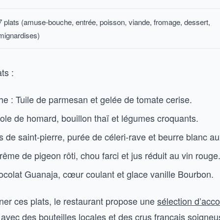
7 plats (amuse-bouche, entrée, poisson, viande, fromage, dessert,
mignardises)
ts :
 : Tuile de parmesan et gelée de tomate cerise.
iole de homard, bouillon thaï et légumes croquants.
 de saint-pierre, purée de céleri-rave et beurre blanc a
ême de pigeon rôti, chou farci et jus réduit au vin rouge
ocolat Guanaja, cœur coulant et glace vanille Bourbon.
r ces plats, le restaurant propose une
sélection d’acc
 avec des bouteilles locales et des crus français soigne