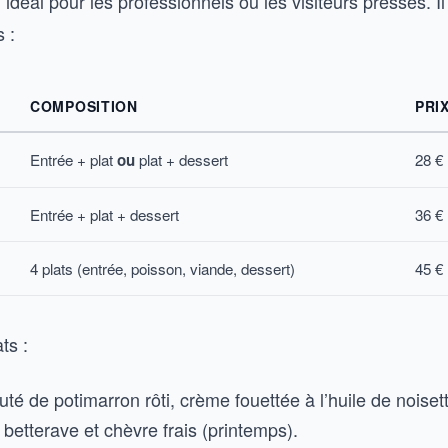
 idéal pour les professionnels ou les visiteurs pressés. 
 :
COMPOSITION
PRIX
Entrée + plat
ou
plat + dessert
28 €
Entrée + plat + dessert
36 €
4 plats (entrée, poisson, viande, dessert)
45 €
ts :
uté de potimarron rôti, crème fouettée à l’huile de noise
 betterave et chèvre frais (printemps).