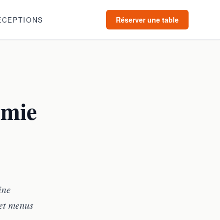
ÉCEPTIONS
Réserver une table
omie
ine
 et menus