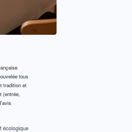
rançaise
nouvelée tous
 tradition et
 (entrée,
’avis
t écologique