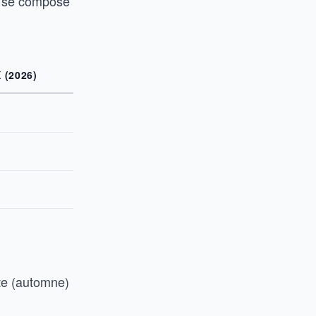
Il se compose
 (2026)
tte (automne)