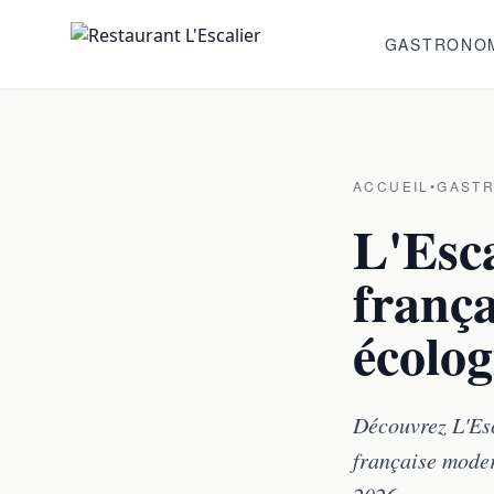
Aller au contenu principal
GASTRONO
ACCUEIL
•
GASTR
L'Esca
frança
écolo
Découvrez L'Esc
française moder