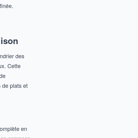
finée.
aison
endrier des
ux. Cette
 de
de plats et
complète en