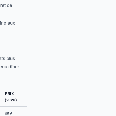
gret de
fine aux
ats plus
enu dîner
PRIX
(2026)
65 €