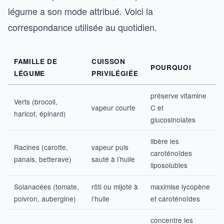
légume a son mode attribué. Voici la
correspondance utilisée au quotidien.
FAMILLE DE
CUISSON
POURQUOI
LÉGUME
PRIVILÉGIÉE
préserve vitamine
Verts (brocoli,
vapeur courte
C et
haricot, épinard)
glucosinolates
libère les
Racines (carotte,
vapeur puis
caroténoïdes
panais, betterave)
sauté à l’huile
liposolubles
Solanacées (tomate,
rôti ou mijoté à
maximise lycopène
poivron, aubergine)
l’huile
et caroténoïdes
concentre les