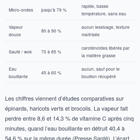
rapide, basse
Micro-ondes
jusqu’à 79 %
température, sans eau
Vapeur
aucun lessivage, texture
80 à 90 %
douce
maîtrisée
caroténoïdes libérés par
Sauté / wok
70 à 85 %
la matière grasse
Eau
aucun, sauf pour le
45 à 60 %
bouillante
bouillon récupéré
Les chiffres viennent d’études comparatives sur
épinards, haricots verts et brocolis. La vapeur fait
perdre entre 8,6 et 14,3 % de vitamine C après cinq
minutes, quand l’eau bouillante en détruit 40,4 à
54,6 % sur la même durée (
Presse Santé
). L’écart